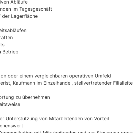
iven Abläufe
enden im Tagesgeschäft
f der Lagerfläche
eitsabläufen
räften
ts
n Betrieb
tion oder einem vergleichbaren operativen Umfeld
erist, Kaufmann im Einzelhandel, stellvertretender Filialleite
wortung zu übernehmen
eitsweise
der Unterstützung von Mitarbeitenden von Vorteil
schenswert
 Kommunikation mit Mitarbeitenden und zur Steuerung oper